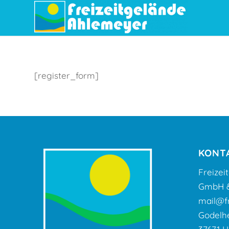
[register_form]
KONT
Freize
GmbH &
mail@fr
Godelhe