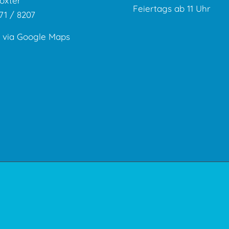
öxter
Feiertags ab 11 Uhr
271 / 8207
 via Google Maps