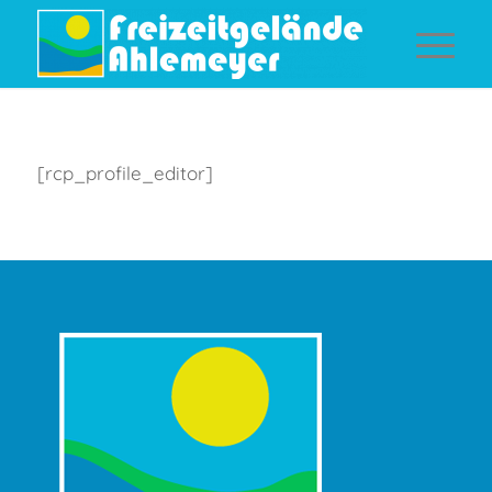
[rcp_profile_editor]